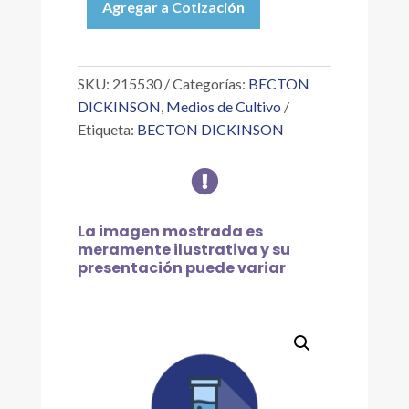
Agregar a Cotización
(GLUCOSA
D
(+),
ANHIDRA)
SKU:
215530
Categorías:
BECTON
500
DICKINSON
,
Medios de Cultivo
G
Etiqueta:
BECTON DICKINSON
cantidad

La imagen mostrada es
meramente ilustrativa y su
presentación puede variar