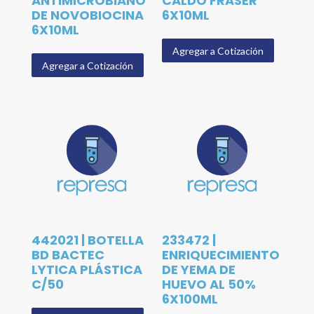
ANTIMICROBIANO
CALDO FRASER
DE NOVOBIOCINA
6X10ML
6X10ML
Agregar a Cotización
Agregar a Cotización
442021 | BOTELLA
233472 |
BD BACTEC
ENRIQUECIMIENTO
LYTICA PLÁSTICA
DE YEMA DE
C/50
HUEVO AL 50%
6X100ML