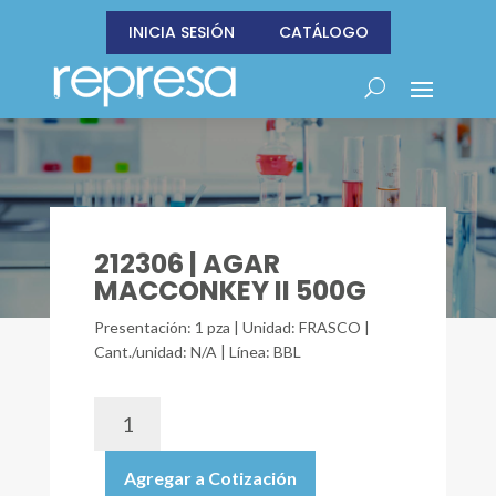
INICIA SESIÓN
CATÁLOGO
212306 | AGAR
MACCONKEY II 500G
Presentación: 1 pza | Unidad: FRASCO |
Cant./unidad: N/A | Línea: BBL
212306
|
AGAR
Agregar a Cotización
MACCONKEY