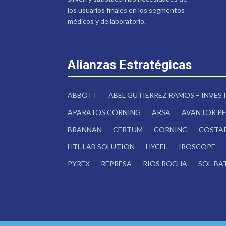
los usuarios finales en los segmentos
médicos y de laboratorio.
Alianzas Estratégicas
ABBOTT
ABEL GUTIÉRREZ RAMOS – INVE
APARATOS CORNING
ARSA
AVANTOR PE
BRANNAN
CERTUM
CORNING
COSTA
HTL LAB SOLUTION
HYCEL
IROSCOPE
PYREX
REPRESA
RIOS ROCHA
SOL-BA