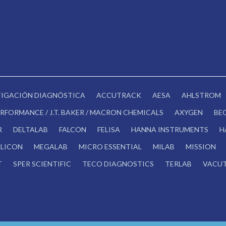
STIGACIÓN DIAGNÓSTICA
ACCUTRACK
AESA
AHLSTROM
RFORMANCE / J.T. BAKER / MACRON CHEMICALS
AXYGEN
BE
R
DELTALAB
FALCON
FELISA
HANNA INSTRUMENTS
H
LICON
MEGALAB
MICRO ESSENTIAL
MILAB
MISSION
T
SPER SCIENTIFIC
TECO DIAGNOSTICS
TERLAB
VACUT