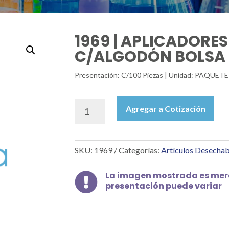
1969 | APLICADORES
C/ALGODÓN BOLSA C
Presentación: C/100 Piezas | Unidad: PAQUETE 
1969
Agregar a Cotización
|
APLICADORES
DE
SKU:
1969
Categorías:
Artículos Desechab
PLÁSTICO
C/ALGODÓN
BOLSA
La imagen mostrada es mera

presentación puede variar
C/100
PZAS.
cantidad