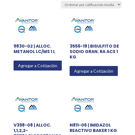
average
rating
9830-02 | ALLOC.
3556-19 | BISULFITO DE
METANOL LC/MS 1 L
SODIO GRAN. RA ACS 1
KG
Agregar a Cotización
Agregar a Cotización
V398-08 | ALLOC.
N811-06 | IMIDAZOL
1,1,2,2-
REACTIVO BAKER 1 KG