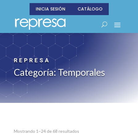
INICIA SESIÓN
CATÁLOGO
REPRESA
Categoría: Temporales
Sorted
Mostrando 1–24 de 68 resultados
by