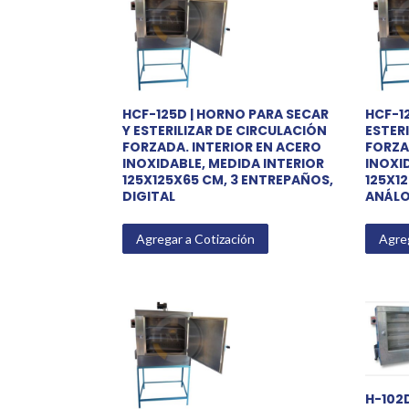
rating
HCF-125D | HORNO PARA SECAR
HCF-1
Y ESTERILIZAR DE CIRCULACIÓN
ESTER
FORZADA. INTERIOR EN ACERO
FORZA
INOXIDABLE, MEDIDA INTERIOR
INOXI
125X125X65 CM, 3 ENTREPAÑOS,
125X1
DIGITAL
ANÁL
Agregar a Cotización
Agreg
H-102