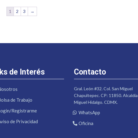
1
2
3
→
ks de Interés
Contacto
Gral. León #32. Col. San Miguel
Nosotros
Chapultepec. CP: 11850. Alcaldía
Bolsa de Trabajo
Miguel Hidalgo. CDMX.
Login/Registrarme
WhatsApp
Aviso de Privacidad
Oficina